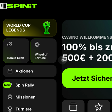
WORLD CUP
LEGENDS
CASINO WILLKOMMEN
100% bis z
500€ + 20
Wheel of
Bonus Crab
Fortune
Aktionen
Jetzt Siche
Spin Rally
New
Missionen
Turniere