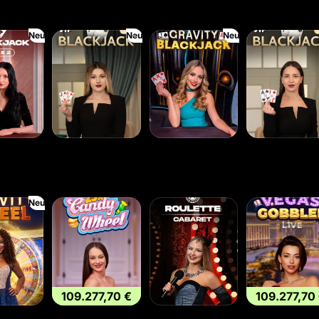
Neu
Neu
Neu
jack 2
VIP Blackjack 1
Gravity Blackjack
VIP Blackjack 5
Neu
eel
Candy Wheel
Cabaret Roulette
Vegas Gobbler LI
109.277,70 €
109.277,70