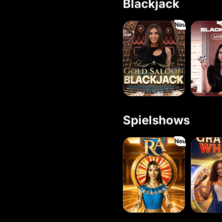
Blackjack
Neu
Gold Saloon Blackjack
Luxe Black
Spielshows
Neu
Land of Ra
Gravity Wh