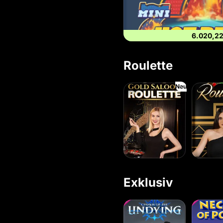
6.020,22
Roulette
Neu
Gold Saloon Roulette
Spanish Ro
Exklusiv
Crown of the Undying
Nectar of 