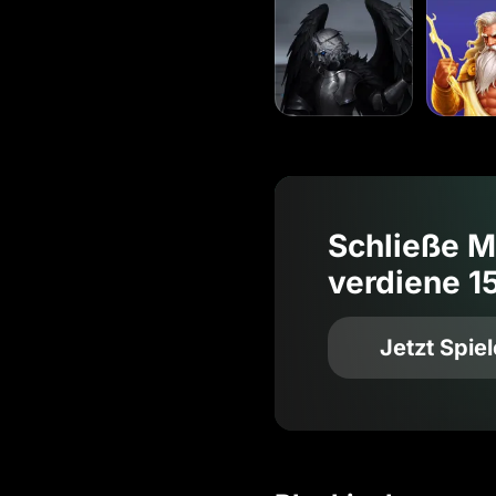
Schließe M
verdiene 1
Jetzt Spie