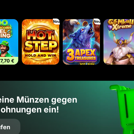
Neu
Neu
100 Golden Coins: Reel Fishing
Hot Step
3 Apex Treasures
Gemhalla Xtreme
7,70 €
eine Münzen gegen
lohnungen ein!
ufen