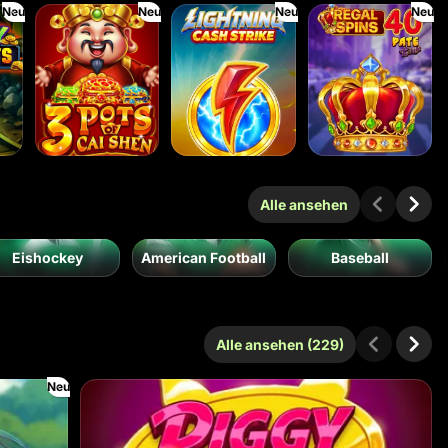
Neu
Neu
Neu
Neu
3 Pots of Cai Shen
Lightning Cash Strike
Regal Spins 40 Pate Link
Alle ansehen
Eishockey
American Football
Baseball
Alle ansehen (229)
Neu
Piggy Party XL