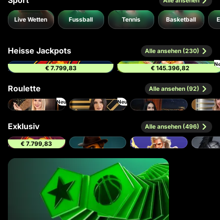
Sport
Alle ansehen
Live Wetten
Fussball
Tennis
Basketball
E
Heisse Jackpots
Alle ansehen (230)
N
€ 7.799,83
€ 145.396,82
777 Hot Reels: Supercharged
Amaterasu's Treasures x1000
Roulette
Alle ansehen (92)
Neu
Neu
Gold Saloon Roulette
Spanish Roulette
Vegas Roulette 500x
Gold Roul
Exklusiv
Alle ansehen (496)
€ 7.799,83
Inferno Rising: Hold & Win
Trevor Hunter
Nectar of Power