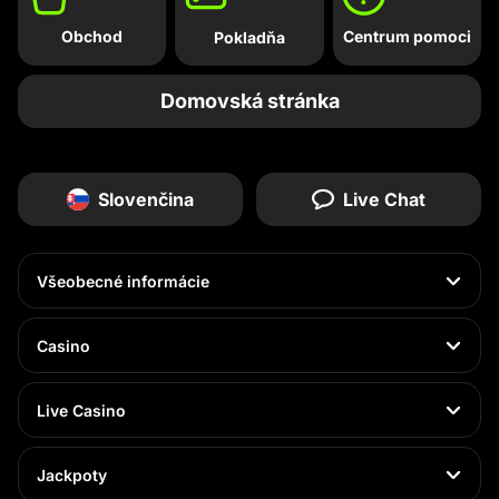
Obchod
Centrum pomoci
Pokladňa
Domovská stránka
Slovenčina
Live Chat
Všeobecné informácie
Casino
Live Casino
Jackpoty