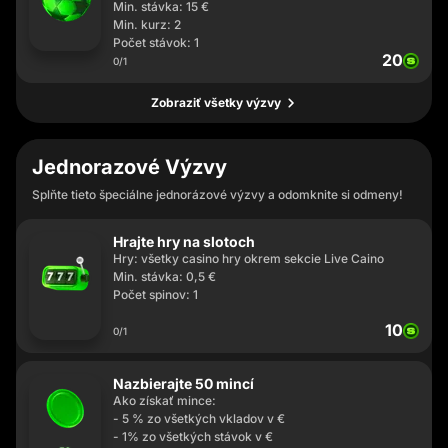
Min. stávka: 15 €
Min. kurz: 2
Počet stávok: 1
20
0/1
Zobraziť všetky výzvy
Jednorazové Výzvy
Splňte tieto špeciálne jednorázové výzvy a odomknite si odmeny!
Hrajte hry na slotoch
Hry: všetky casino hry okrem sekcie Live Caino
Min. stávka: 0,5 €
Počet spinov: 1
10
0/1
Nazbierajte 50 mincí
Ako získať mince:
- 5 % zo všetkých vkladov v €
- 1% zo všetkých stávok v €