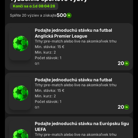
Končí sa o:
1d 08:04:28
500
Splňte 20 výziev a získajte
Podajte jednoduchú stávku na futbal
Anglická Premier League
Trhy:
pre-match alebo live na akomkoľvek trhu
Min. stávka: 15 €
Min. kurz: 2
Počet stávok: 1
20
0/1
Podajte jednoduchú stávku na futbal
Trhy:
pre-match alebo live na akomkoľvek trhu
Min. stávka: 15 €
Min. kurz: 2
Počet stávok: 1
20
0/1
Podajte jednoduchú stávku na Európsku ligu
UEFA
Trhy:
pre-match alebo live na akomkoľvek trhu