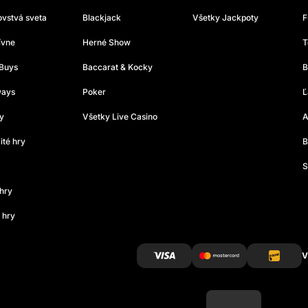
ovstvá sveta
Blackjack
Všetky Jackpoty
F
ívne
Herné Show
T
Buys
Baccarat & Kocky
B
ays
Poker
Ľ
ry
Všetky Live Casino
A
té hry
B
S
 hry
 hry
V