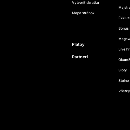
Vytvoriť skratku
Majstr
Mapa stránok
Exkluz
Bonus 
Megaw
Platby
Live h
Partneri
Okamži
Sloty
Stolné
Všetky