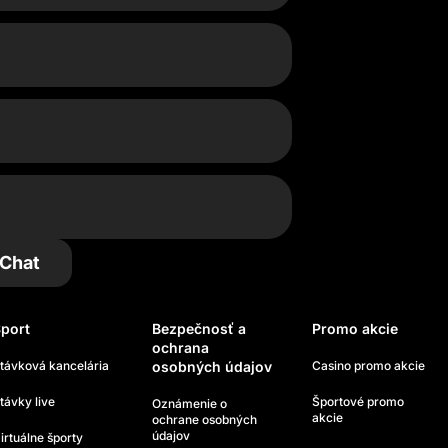
 Chat
port
Bezpečnosť a
Promo akcie
ochrana
távková kancelária
osobných údajov
Casino promo akcie
távky live
Športové promo
Oznámenie o
akcie
ochrane osobných
údajov
irtuálne športy