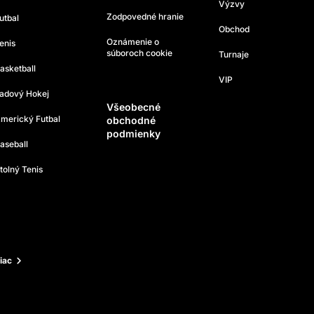
Výzvy
Zodpovedné hranie
utbal
Obchod
Oznámenie o
enis
súboroch cookie
Turnaje
asketball
VIP
adový Hokej
Všeobecné
merický Futbal
obchodné
podmienky
aseball
tolný Tenis
iac