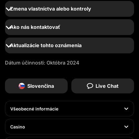
Zmena vlastníctva alebo kontroly
Ako nás kontaktovať
Aktualizácie tohto oznámenia
Dátum účinnosti: Októbra 2024
Slovenčina
Live Chat
Všeobecné informácie
Casino