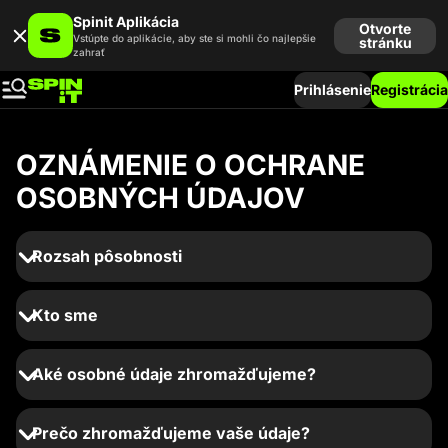
Spinit Aplikácia
Otvorte
Vstúpte do aplikácie, aby ste si mohli čo najlepšie
stránku
zahrať
Prihlásenie
Registrácia
OZNÁMENIE O OCHRANE
OSOBNÝCH ÚDAJOV
Rozsah pôsobnosti
Kto sme
Aké osobné údaje zhromažďujeme?
Prečo zhromažďujeme vaše údaje?