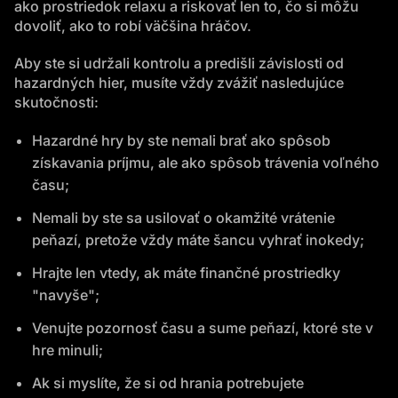
ako prostriedok relaxu a riskovať len to, čo si môžu
dovoliť, ako to robí väčšina hráčov.
Aby ste si udržali kontrolu a predišli závislosti od
hazardných hier, musíte vždy zvážiť nasledujúce
skutočnosti:
Hazardné hry by ste nemali brať ako spôsob
získavania príjmu, ale ako spôsob trávenia voľného
času;
Nemali by ste sa usilovať o okamžité vrátenie
peňazí, pretože vždy máte šancu vyhrať inokedy;
Hrajte len vtedy, ak máte finančné prostriedky
"navyše";
Venujte pozornosť času a sume peňazí, ktoré ste v
hre minuli;
Ak si myslíte, že si od hrania potrebujete