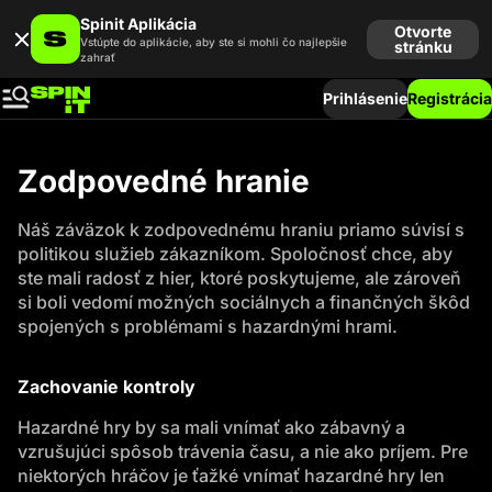
Spinit Aplikácia
Otvorte
Vstúpte do aplikácie, aby ste si mohli čo najlepšie
stránku
zahrať
Prihlásenie
Registrácia
Zodpovedné hranie
Náš záväzok k zodpovednému hraniu priamo súvisí s
politikou služieb zákazníkom. Spoločnosť chce, aby
ste mali radosť z hier, ktoré poskytujeme, ale zároveň
si boli vedomí možných sociálnych a finančných škôd
spojených s problémami s hazardnými hrami.
Zachovanie kontroly
Hazardné hry by sa mali vnímať ako zábavný a
vzrušujúci spôsob trávenia času, a nie ako príjem. Pre
niektorých hráčov je ťažké vnímať hazardné hry len