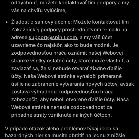
oddýchnuť, môžete kontaktovať tím podpory a my
vás na chvíľu vylúčime;
Žiadosť o samovylúčenie: Môžete kontaktovať tím
Zákazníckej podpory prostredníctvom e-mailu na
adrese
support@spinit.com
, a my váš účet
uzavrieme čo najskôr, ako to bude možné. Je
zodpovednosťou hráča oznámiť našej Webovej
stránke všetky ostatné účty, ktoré môže vlastniť, a
zaviazať sa, že si nebude otvárať žiadne ďalšie
účty. Naša Webová stránka vynaloží primerané
úsilie na zabránenie vytvárania nových účtov, avšak
zostáva výhradnou zodpovednosťou hráča
zabezpečiť, aby neboli otvorené ďalšie účty. Naša
Webová stránka nenesie zodpovednosť za
prípadné straty vzniknuté na iných účtoch.
V prípade otázok alebo problémov týkajúcich sa
hazardných hier sa musíte obrátiť na jednu z nižšie