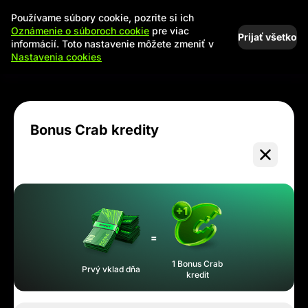
Používame súbory cookie, pozrite si ich
Oznámenie o súboroch cookie
pre viac
Prijať všetko
informácií. Toto nastavenie môžete zmeniť v
Nastavenia cookies
Bonus Crab kredity
=
1 Bonus Crab
Prvý vklad dňa
kredit