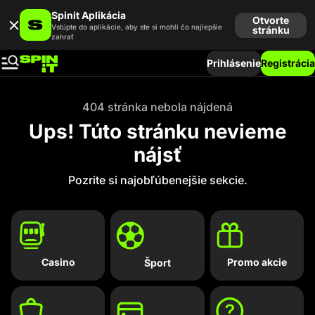
Spinit Aplikácia
Otvorte
Vstúpte do aplikácie, aby ste si mohli čo najlepšie
stránku
zahrať
Prihlásenie
Registrácia
404 stránka nebola nájdená
Ups! Túto stránku nevieme
nájsť
Pozrite si najobľúbenejšie sekcie.
Casino
Promo akcie
Šport