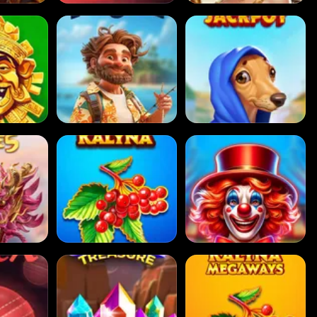
Fish Store
Caramelo Jackpot
Chervona Kalyna
Clown Coins
Crystal Treasure
Chervona Kalyna Megaways