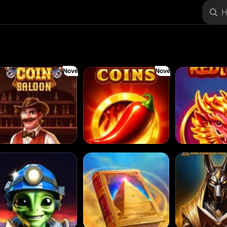
H
Nové
Nové
d Coin Saloon
Pepper Сoins
Red Dragon of Lu
en Digger
Book of Mystery Pyramids
Anubis Obelisk