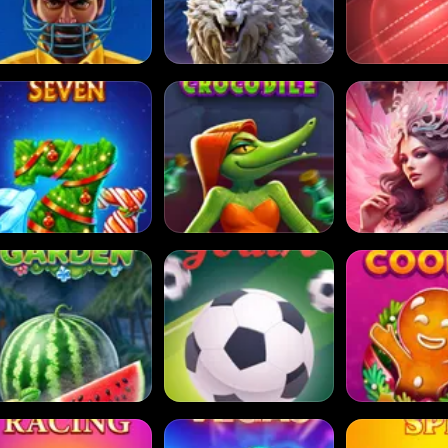
ristmas Seven
Glamour Crocodile
Friday in Vegas
ozen Garden
Goalx
Happy Cookie
y Racing
Jack Potter in Vegas
Hot & Spicy