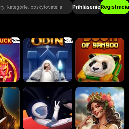
Prihlásenie
Registrácia
ry, kategórie, poskytovatelia
Nové
Nové
ck
Gold of Odin
Book Of Bamboo
CosmoX
Crown of Afrodita