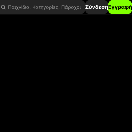
Σύνδεση
Εγγραφή
Παιχνίδια, Κατηγορίες, Πάροχοι