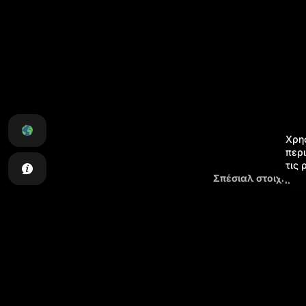
Χρησ
περ
τις 
Σπέσιαλ στοιχήματα
Το αθλητικό στοίχημα τ
Η κορυφαία στοιχηματι
φιλοδοξίες τους για α
Στοιχηματίστε σε mains
Εμφάνιση περισσότερ
Με το Spinit, μπορείτ
βραβείων ψυχαγωγίας. Ό
πρέπει να είστε σε θέ
Και όταν τα συνοπτικά