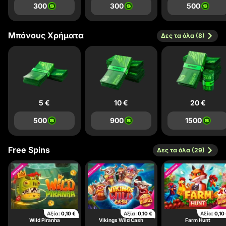
300
300
500
Mπόνους Χρήματα
Δες τα όλα (8)
5 €
10 €
20 €
500
900
1500
Free Spins
Δες τα όλα (29)
Αξία:
0,10 €
Αξία:
0,10 €
Αξία:
0,10
Wild Piranha
Vikings Wild Cash
Farm Hunt