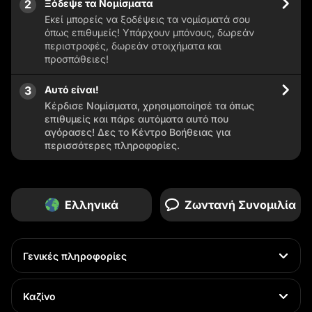
Ξόδεψε τα Νομίσματα
2
Εκεί μπορείς να ξοδέψεις τα νομίσματά σου
όπως επιθυμείς! Υπάρχουν μπόνους, δωρεάν
περιστροφές, δωρεάν στοιχήματα και
προσπάθειες!
Αυτό είναι!
3
Κέρδισε Νομίσματα, χρησιμοποίησέ τα όπως
επιθυμείς και πάρε αυτόματα αυτό που
αγόρασες! Δες το Κέντρο Βοήθειας για
περισσότερες πληροφορίες.
Ελληνικά
Ζωντανή Συνομιλία
Γενικές πληροφορίες
Καζίνο