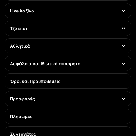
Live Καζίνο
Τζάκποτ
Αθλητικά
Ασφάλεια και Ιδιωτικό απόρρητο
Όροι και Προϋποθέσεις
Προσφορές
Πληρωμές
Συνεργάτες