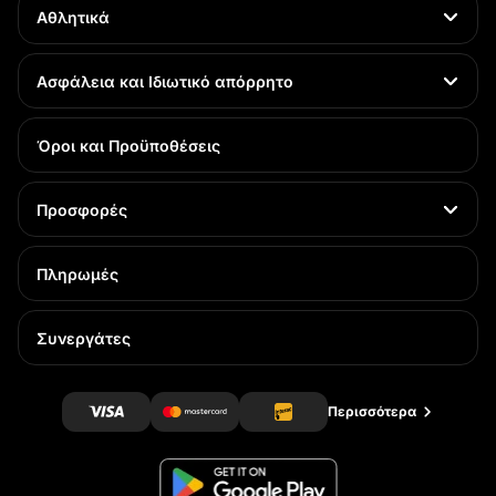
Αθλητικά
Ασφάλεια και Ιδιωτικό απόρρητο
Όροι και Προϋποθέσεις
Προσφορές
Πληρωμές
Συνεργάτες
Περισσότερα