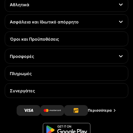
Αθλητικά
Ασφάλεια και Ιδιωτικό απόρρητο
Όροι και Προϋποθέσεις
Προσφορές
Πληρωμές
Συνεργάτες
Περισσότερα