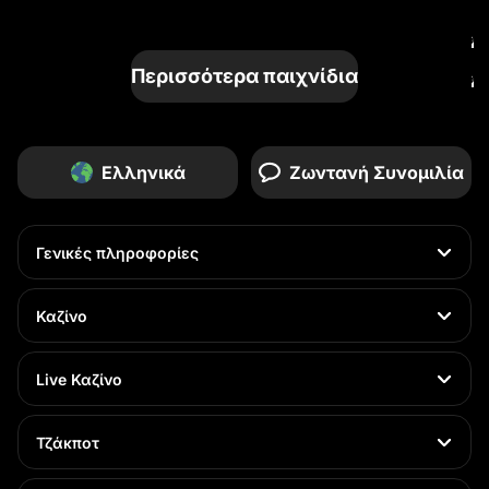
Nέο
11.089,14 €
Bullies Shooters
Super Lion Bonanza Jackpot
Lucky Seven Spin
Nέο
Nέο
Nέο
11.089,14 €
Sun vs Moon: Hold n' Win
Win Storm Delux
777 Streak: Supercharged
Περισσότερα παιχνίδια
Nέο
Nέο
Nέο
11.089,14 €
Temple of Thunder 3
Triad Treasure Hold and Win
Turbo Diamonds: Hold & Win
Ελληνικά
Ζωντανή Συνομιλία
Γενικές πληροφορίες
Καζίνο
Live Καζίνο
Τζάκποτ