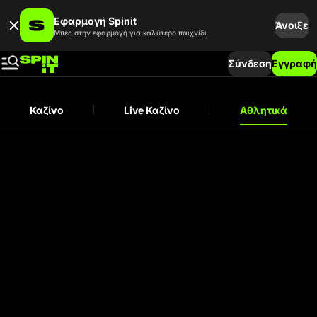
Εφαρμογή Spinit
Άνοιξε
Μπες στην εφαρμογή για καλύτερο παιχνίδι
Σύνδεση
Εγγραφή
Καζίνο
Live Καζίνο
Αθλητικά