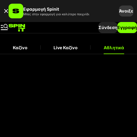
Εφαρμογή Spinit
Άνοιξε
Μπες στην εφαρμογή για καλύτερο παιχνίδι
Σύνδεση
Εγγραφή
Καζίνο
Live Καζίνο
Αθλητικά