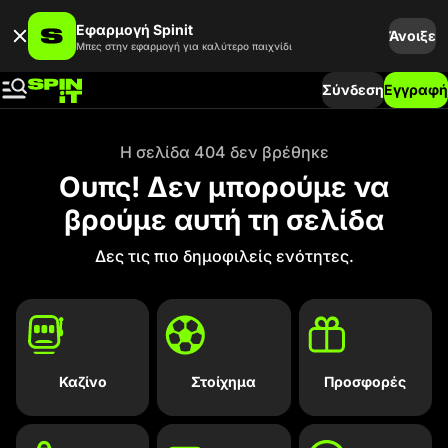
Εφαρμογή Spinit
Άνοιξε
Μπες στην εφαρμογή για καλύτερο παιχνίδι
Σύνδεση
Εγγραφή
Η σελίδα 404 δεν βρέθηκε
Ουπς! Δεν μπορούμε να
βρούμε αυτή τη σελίδα
Δες τις πιο δημοφιλείς ενότητες.
Καζίνο
Προσφορές
Στοίχημα