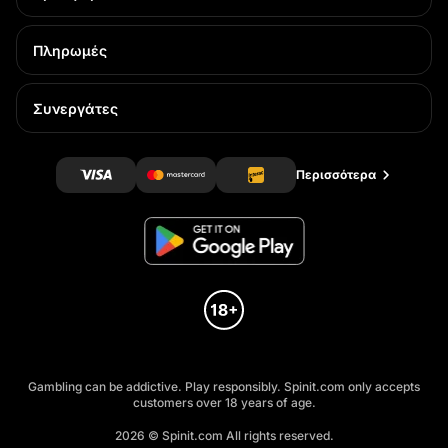
Πληρωμές
Συνεργάτες
Περισσότερα
Gambling can be addictive. Play responsibly. Spinit.com only accepts
customers over 18 years of age.
2026 © Spinit.com All rights reserved.