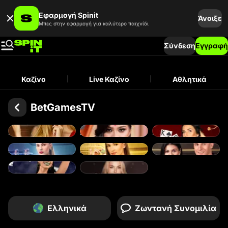
Εφαρμογή Spinit
Άνοιξε
Μπες στην εφαρμογή για καλύτερο παιχνίδι
Σύνδεση
Εγγραφή
Καζίνο
Live Καζίνο
Αθλητικά
BetGamesTV
Bet on Poker
Lucky 7
Baccarat
Lucky 6
Lucky 5
Wheel of Fortune
BetGames - Lobby
War of Bets
Ελληνικά
Ζωντανή Συνομιλία