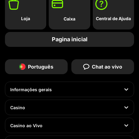
Loja
Central de Ajuda
Caixa
Pagina inicial
Português
Chat ao vivo
Informações gerais
Casino
Casino ao Vivo