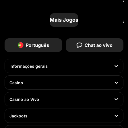
Novo
European Roulette
HI-LO
BlackJack Gold
European Roulette
European Roulette
Texas Holdem Poker
Mais Jogos
Novo
Novo
Titan roulette deluxe
Jacks or Better
Video Poker
Português
Chat ao vivo
Informações gerais
Casino
Casino ao Vivo
Jackpots