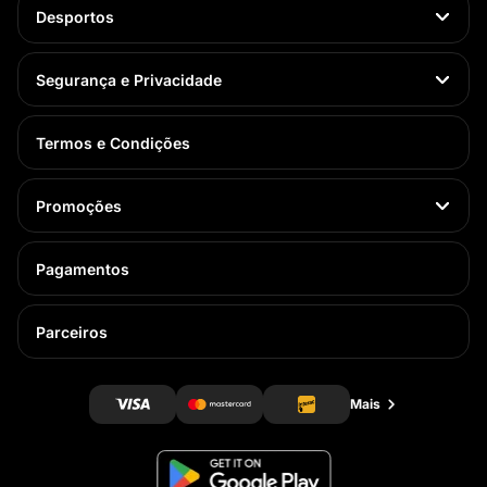
Desportos
Segurança e Privacidade
Termos e Condições
Promoções
Pagamentos
Parceiros
Mais