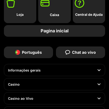
Loja
Central de Ajuda
Caixa
Pagina inicial
Português
Chat ao vivo
Informações gerais
Casino
Casino ao Vivo