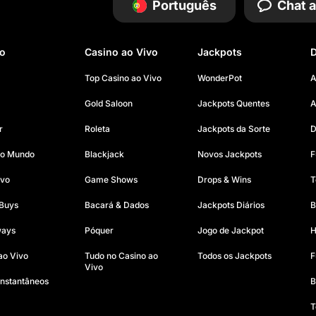
Português
Chat a
o
Casino ao Vivo
Jackpots
D
Top Casino ao Vivo
WonderPot
A
Gold Saloon
Jackpots Quentes
A
r
Roleta
Jackpots da Sorte
D
do Mundo
Blackjack
Novos Jackpots
F
ivo
Game Shows
Drops & Wins
T
Buys
Bacará & Dados
Jackpots Diários
B
ays
Póquer
Jogo de Jackpot
H
ao Vivo
Tudo no Casino ao
Todos os Jackpots
F
Vivo
Instantâneos
B
T