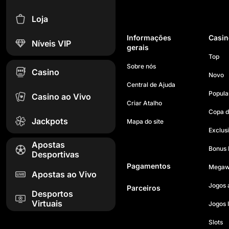
Loja
Informações
Casin
Níveis VIP
gerais
Top
Sobre nós
Casino
Novo
Central de Ajuda
Popula
Casino ao Vivo
Criar Atalho
Copa 
Jackpots
Mapa do site
Exclus
Apostas
Bonus 
Desportivas
Pagamentos
Megaw
Apostas ao Vivo
Jogos 
Parceiros
Desportos
Virtuais
Jogos 
Slots