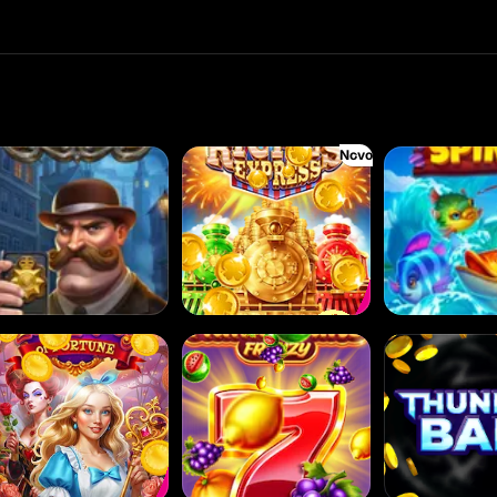
Novo
ective Fortune
Riches Express
Fish And Spins
 Party of Fortune
Flame Fruits Frenzy
Thunder Ball