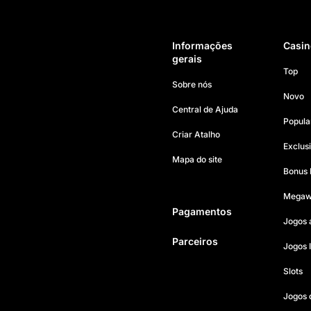
Informações
Casin
gerais
Top
Sobre nós
Novo
Central de Ajuda
Popula
Criar Atalho
Exclus
Mapa do site
Bonus 
Megaw
Pagamentos
Jogos 
Parceiros
Jogos 
Slots
Jogos 