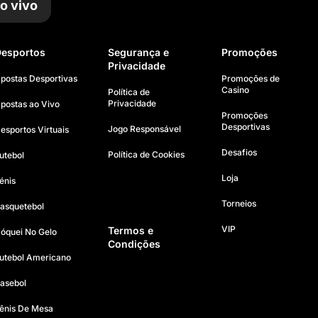
o vivo
esportos
Segurança e
Promoções
Privacidade
postas Desportivas
Promoções de
Casino
Política de
Privacidade
postas ao Vivo
Promoções
Desportivas
Jogo Responsável
esportos Virtuais
Desafios
Política de Cookies
utebol
Loja
énis
Torneios
asquetebol
VIP
Termos e
óquei No Gelo
Condições
utebol Americano
asebol
ênis De Mesa