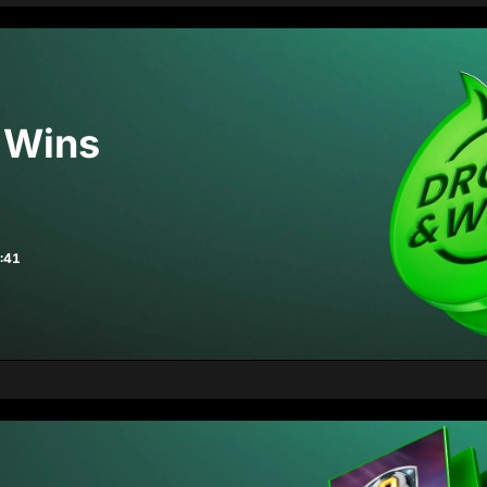
 Wins
:41