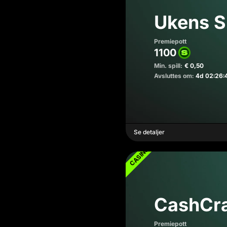
Ukens S
Premiepott
1100
Min. spill:
€ 0,50
Avsluttes om:
4d 02:26:
Se detaljer
CASINO
CashCra
Premiepott