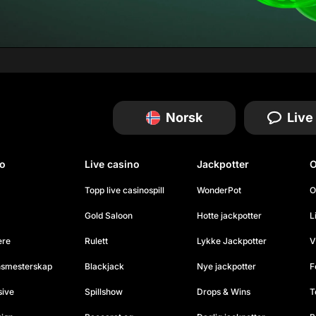
Norsk
Live
o
Live casino
Jackpotter
Topp live casinospill
WonderPot
O
Gold Saloon
Hotte jackpotter
L
ære
Rulett
Lykke Jackpotter
V
nsmesterskap
Blackjack
Nye jackpotter
F
sive
Spillshow
Drops & Wins
T