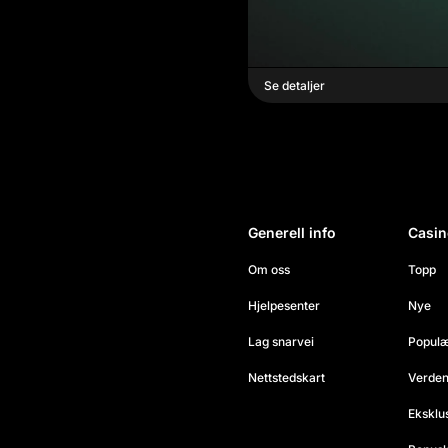
Se detaljer
Generell info
Casin
Om oss
Topp
Hjelpesenter
Nye
Lag snarvei
Popul
Nettstedskart
Verde
Eksklu