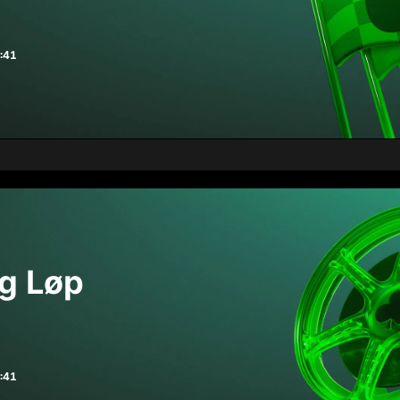
:41
g Løp
:41