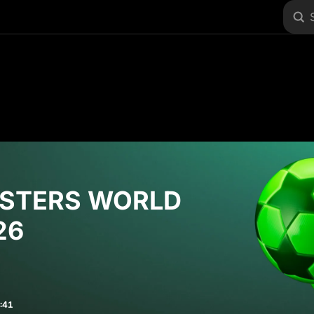
STERS WORLD
26
:41