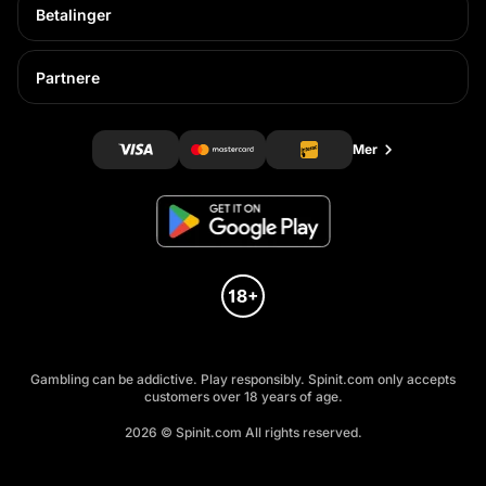
Betalinger
Partnere
Mer
Gambling can be addictive. Play responsibly. Spinit.com only accepts
customers over 18 years of age.
2026 © Spinit.com All rights reserved.