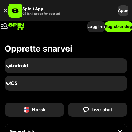
Spinit App
Åpen
Gå inn i appen for best spill
Logg Inn
Registrer deg
Opprette snarvei
Android
IOS
Norsk
Live chat
Generell info