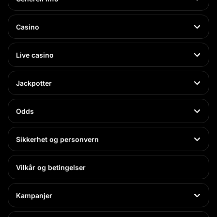
Casino
Live casino
Jackpotter
Odds
Sikkerhet og personvern
Vilkår og betingelser
Kampanjer