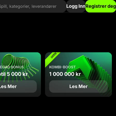
Logg Inn
Registrer deg
Spill, kategorier, leverandører
ODDS
REOAD BONUS
KOMBI-BOOST
il 5 000 kr
1 000 000 kr
Les Mer
Les Mer