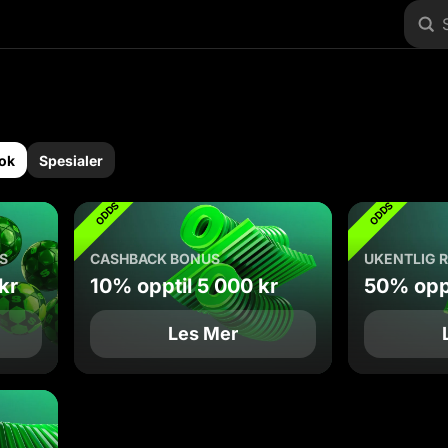
ok
Spesialer
ODDS
ODDS
S
CASHBACK BONUS
UKENTLIG 
kr
10% opptil 5 000 kr
50% oppt
Les Mer