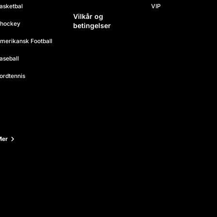
asketbal
VIP
Vilkår og
shockey
betingelser
merikansk Football
aseball
ordtennis
Mer