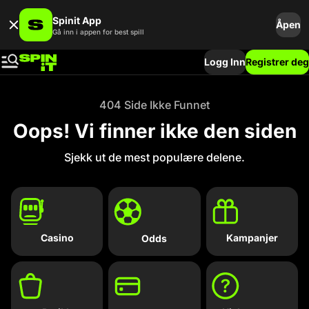
Spinit App
Åpen
Gå inn i appen for best spill
Logg Inn
Registrer deg
404 Side Ikke Funnet
Oops! Vi finner ikke den siden
Sjekk ut de mest populære delene.
Casino
Kampanjer
Odds