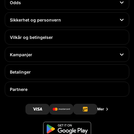
Odds
Sikkerhet og personvern
Vilkår og betingelser
Kampanjer
Betalinger
Partnere
Mer