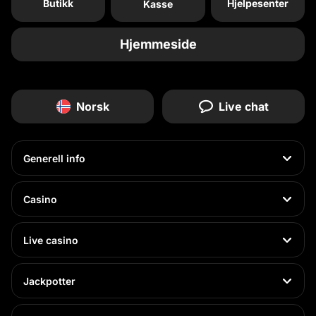
Butikk
Hjelpesenter
Kasse
Hjemmeside
Norsk
Live chat
Generell info
Casino
Live casino
Jackpotter