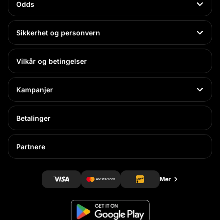
Odds
Sikkerhet og personvern
Vilkår og betingelser
Kampanjer
Betalinger
Partnere
Mer