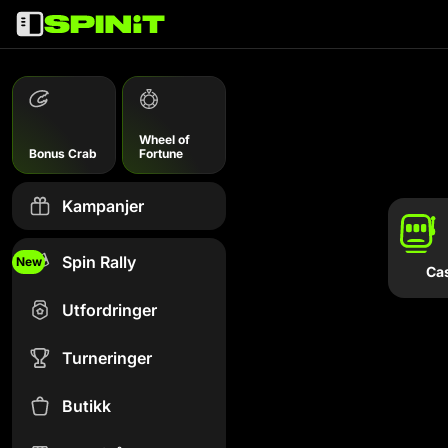
Wheel of
Bonus Crab
Fortune
Kampanjer
Spin Rally
New
Ca
Utfordringer
Turneringer
Butikk