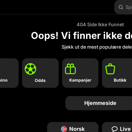
Spi
404 Side Ikke Funnet
Oops! Vi finner ikke 
Sjekk ut de mest populære dele
sino
Kampanjer
Butikk
Odds
Hjemmeside
Norsk
Live