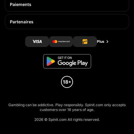
Paiements
Partenaires
Plus
Gambling can be addictive. Play responsibly. Spinit.com only accepts
customers over 18 years of age.
2026 © Spinit.com All rights reserved.