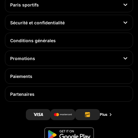
Paris sportifs
Sécurité et confidentialité
Conditions générales
Promotions
Paiements
Partenaires
Plus