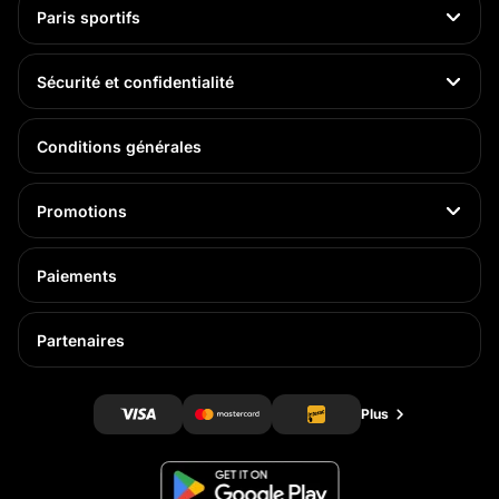
Paris sportifs
Sécurité et confidentialité
Conditions générales
Promotions
Paiements
Partenaires
Plus