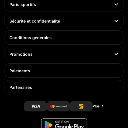
Paris sportifs
Sécurité et confidentialité
Conditions générales
Promotions
Paiements
Partenaires
Plus