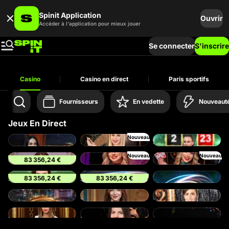
Spinit Application
Ouvrir
Accéder à l'application pour mieux jouer
Se connecter
S'inscrire
Casino
Casino en direct
Paris sportifs
Fournisseurs
En vedette
Nouveaut
Jeux En Direct
Nouveau
Vegas Roulette 500x
Gold Saloon Roulette
Dynamic Roulette 120x
Nouveau
Nouveau
83 356,24 €
Candy Wheel
Gravity Roulette
Gravity Blackjack
83 356,24 €
83 356,24 €
Football Thrill
European Roulette
Virtual Space Roulette
Virtual Vegas Roulette
Live Altin Roulette
Live European Roulette
Live Roulette - Russian
Live Speed Roulette
Onyx Auto Roulette