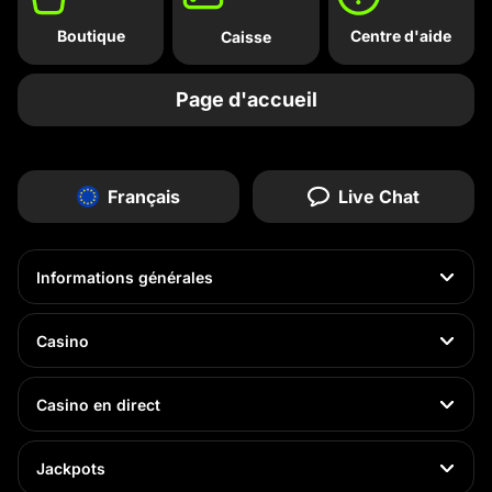
Boutique
Centre d'aide
Caisse
Page d'accueil
Français
Live Chat
Informations générales
Casino
Casino en direct
Jackpots