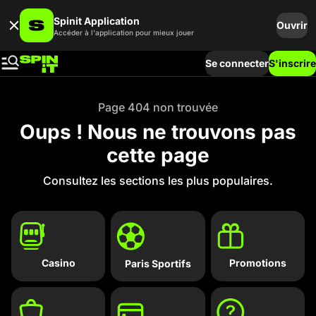
Spinit Application
Ouvrir
Accéder à l'application pour mieux jouer
Se connecter
S'inscrire
Page 404 non trouvée
Oups ! Nous ne trouvons pas
cette page
Consultez les sections les plus populaires.
Casino
Promotions
Paris Sportifs