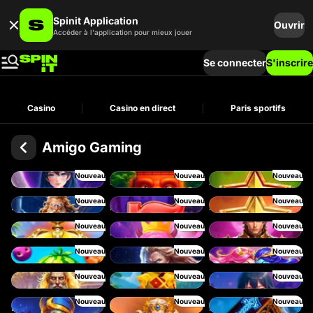
Spinit Application
Ouvrir
Accéder à l'application pour mieux jouer
Se connecter
S'inscrire
Casino
Casino en direct
Paris sportifs
Amigo Gaming
Nouveau
Nouveau
Nouveau
1000 Moon Girls
3 Lucky Idols
Amigo Wild Luck
Nouveau
Nouveau
Nouveau
Book of Zeus 2
Royal Invaders
Amigo Mighty Stars
Nouveau
Nouveau
Nouveau
Sun Crown
Dice Invaders
WarAge Online
Nouveau
Nouveau
Nouveau
Vip Fruits
Thunder and Love
Splash Clash
Nouveau
Nouveau
Nouveau
Olympus Destiny
Samurai Cats
Moon Girls
Nouveau
Nouveau
Nouveau
Lamp of Wishes
Olympus Rivals
Hammer Crusher