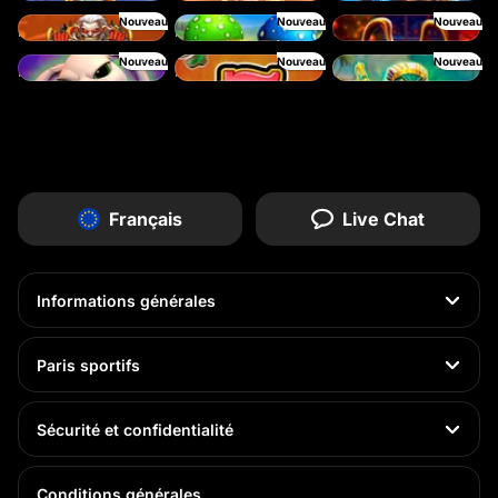
Nouveau
Nouveau
Nouveau
Max Fury
Mega Mushrooms
Gift Mania
Nouveau
Nouveau
Nouveau
Fortune Bros
Hellcards Scratch
Gods of Sand
Français
Live Chat
Informations générales
Paris sportifs
Sécurité et confidentialité
Conditions générales