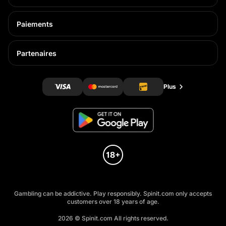
Paiements
Partenaires
Plus
Gambling can be addictive. Play responsibly. Spinit.com only accepts
customers over 18 years of age.
2026 © Spinit.com All rights reserved.