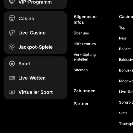
VIP-Programm
Allgemeine
Casin
Casino
Infos
Top
Live-Casino
Über uns
Neu
Hilfezentrum
Jackpot-Spiele
Beliebt
Verknüpfung
erstellen
Exklusi
Sport
Sitemap
Bonusk
Live-Wetten
Megawa
Zahlungen
Virtueller Sport
Live-Sp
Sofort-
Partner
Slots
Tischspi