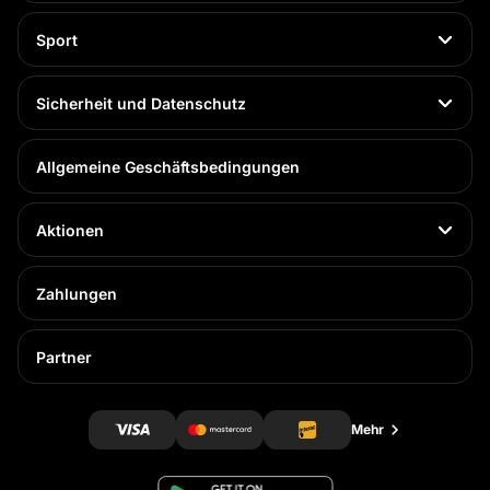
Sport
Sicherheit und Datenschutz
Allgemeine Geschäftsbedingungen
Aktionen
Zahlungen
Partner
Mehr