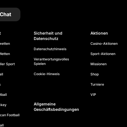
 Chat
t
Sicherheit und
Aktionen
Datenschutz
wetten
Casino-Aktionen
Datenschutzhinweis
Wetten
Sport-Aktionen
Verantwortungsvolles
Spielen
ller Sport
Missionen
Cookie-Hinweis
ll
Shop
s
Turniere
tball
VIP
Allgemeine
ckey
Geschäftsbedingungen
can Football
all