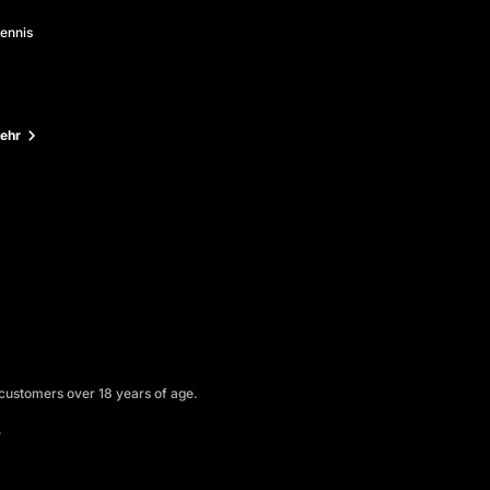
tennis
ehr
 customers over 18 years of age.
.