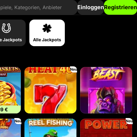
Einloggen
Registrieren
piele, Kategorien, Anbieter
e Jackpots
Alle Jackpots
Neu
3 Golden Baskets: Treasure Tides
Star Heat 40
Cyber Beast
69 €
Neu
Neu
ck
20 Golden Coins: Reel Fishing
Super Power Bell Link Boost