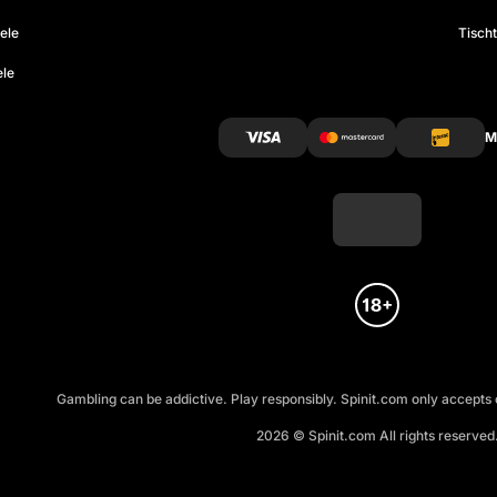
ele
Tisch
ele
M
Gambling can be addictive. Play responsibly. Spinit.com only accepts
2026 © Spinit.com All rights reserved