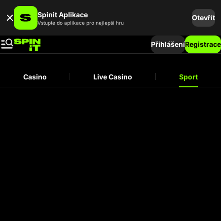
Spinit Aplikace
Otevřít
Vstupte do aplikace pro nejlepší hru
Přihlášení
Registrace
Casino
Live Casino
Sport