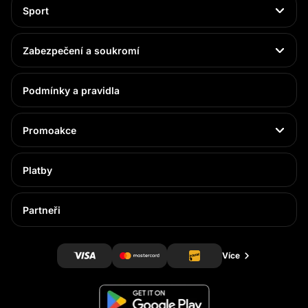
Sport
Zabezpečení a soukromí
Podmínky a pravidla
Promoakce
Platby
Partneři
Více