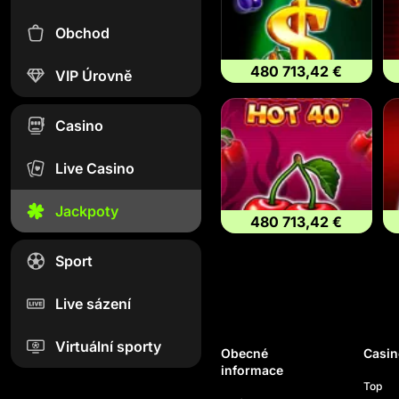
Obchod
480 713,42 €
VIP Úrovně
Shining Hot 40 Jackpot Play
Shi
Casino
Live Casino
Jackpoty
480 713,42 €
Sport
Live sázení
Virtuální sporty
Obecné
Casin
informace
Top