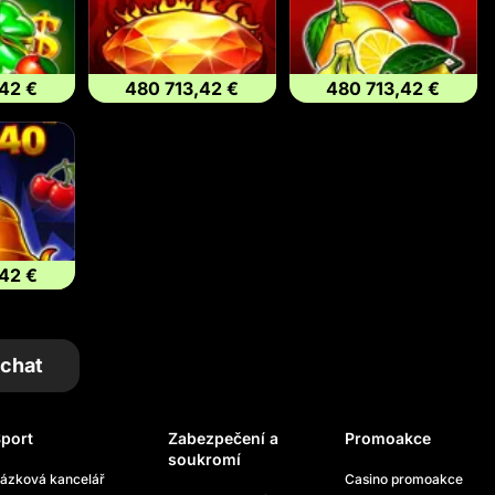
,42 €
480 713,42 €
480 713,42 €
ot Play
,42 €
 chat
port
Zabezpečení a
Promoakce
soukromí
ázková kancelář
Casino promoakce