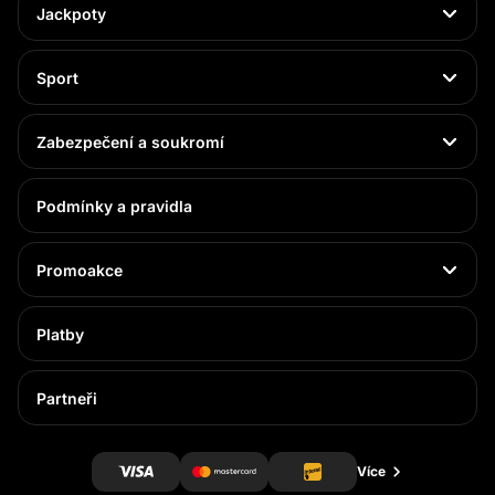
Jackpoty
Sport
Zabezpečení a soukromí
Podmínky a pravidla
Promoakce
Platby
Partneři
Více