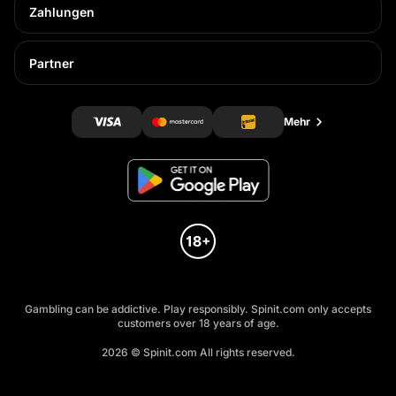
Zahlungen
Partner
Mehr
Gambling can be addictive. Play responsibly. Spinit.com only accepts
customers over 18 years of age.
2026 © Spinit.com All rights reserved.