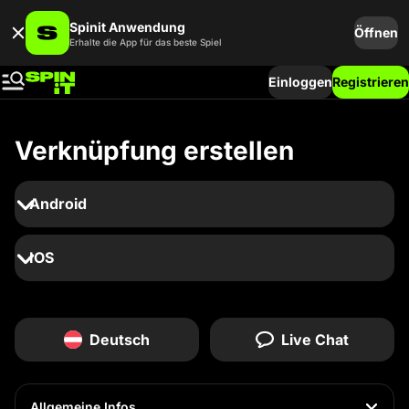
Spinit Anwendung
Öffnen
Erhalte die App für das beste Spiel
Einloggen
Registrieren
Verknüpfung erstellen
Android
IOS
Deutsch
Live Chat
Allgemeine Infos