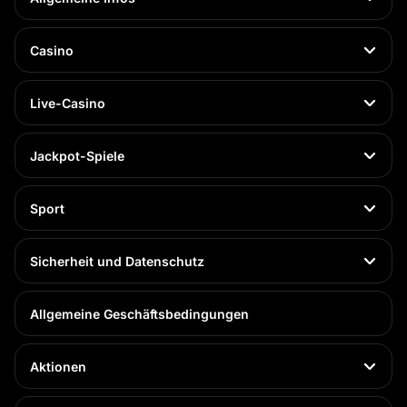
Casino
Live-Casino
Jackpot-Spiele
Sport
Sicherheit und Datenschutz
Allgemeine Geschäftsbedingungen
Aktionen