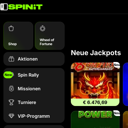
Wheel of
Shop
Fortune
Neue Jackpots
Aktionen
Neu
8’s On Fire: Supercharged
Spin Rally
New
Missionen
Turniere
€ 6.476,69
Neu
VIP-Programm
Burning Power Bell Link Boost
3 