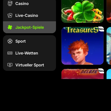
Casino
Live-Casino
Jackpot-Spiele
Neu
Beanstalk Magic Treasures
Po
Sport
Live-Wetten
Virtueller Sport
Neu
Win Storm Delux
3 H