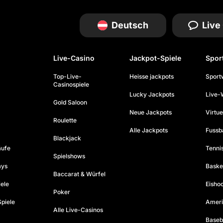
Deutsch
Live
o
Live-Casino
Jackpot-Spiele
Spor
Top-Live-
Heisse jackpots
Sport
Casinospiele
Lucky Jackpots
Live-
Gold Saloon
Neue Jackpots
Virtue
Roulette
v
Alle Jackpots
Fussba
Blackjack
äufe
Tenni
Spielshows
ys
Baske
Baccarat & Würfel
iele
Eisho
Poker
Spiele
Ameri
Alle Live-Casinos
Baseb