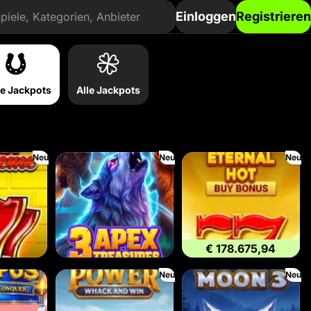
Einloggen
Registrieren
piele, Kategorien, Anbieter
e Jackpots
Alle Jackpots
Neu
Neu
Neu
3 Apex Treasures
27 Eternal Hot Buy Bonus
€ 178.675,94
Neu
Neu
Glory of Olympus (Zeus Hold and Conquer)
Thor Power: Whack & Win
Wolf's Moon 3