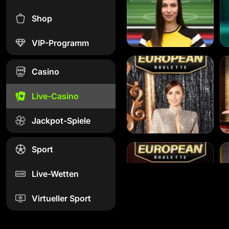
Shop
VIP-Programm
Live European Roulette
Liv
Casino
Live-Casino
Jackpot-Spiele
Sport
Dynamic European Roulette
Liv
Live-Wetten
Virtueller Sport