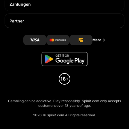
Zahlungen
Partner
Mehr
Gambling can be addictive. Play responsibly. Spinit.com only accepts
customers over 18 years of age.
2026 © Spinit.com All rights reserved.