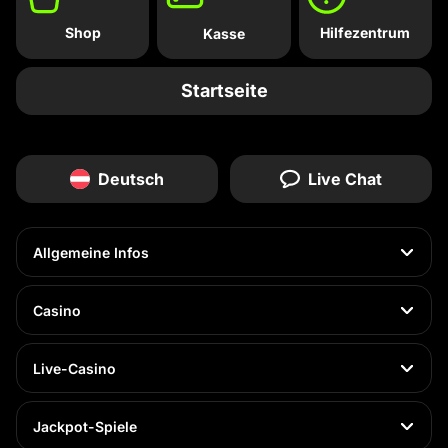
Shop
Hilfezentrum
Kasse
Startseite
Deutsch
Live Chat
Allgemeine Infos
Casino
Live-Casino
Jackpot-Spiele