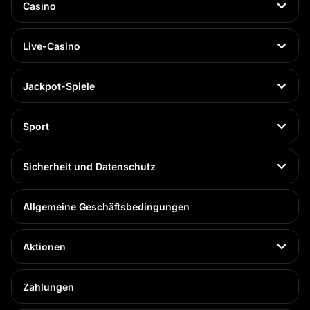
Casino
Live-Casino
Jackpot-Spiele
Sport
Sicherheit und Datenschutz
Allgemeine Geschäftsbedingungen
Aktionen
Zahlungen