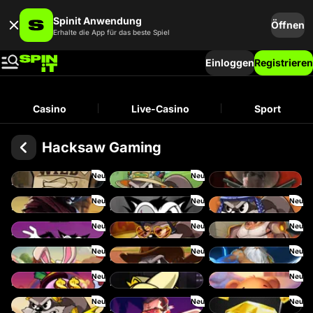
Spinit Anwendung
Öffnen
Erhalte die App für das beste Spiel
Einloggen
Registrieren
Casino
Live-Casino
Sport
Hacksaw Gaming
Neu
Neu
Le Bandit
Le Fisherman
Wanted: Dead or a Wild
Neu
Neu
Neu
Duel at Dawn
RIP City
Le Pharaoh
Neu
Neu
Neu
Hot Ross
Le King
Fist of Destruction
Neu
Neu
Neu
Le Bunny
Le Cowboy
Ze Zeus
Neu
Neu
Danny Dollar
FRKN Bananas
Xmas Drop
Neu
Neu
Neu
Le Zeus
Miami Mayhem
The Luxe